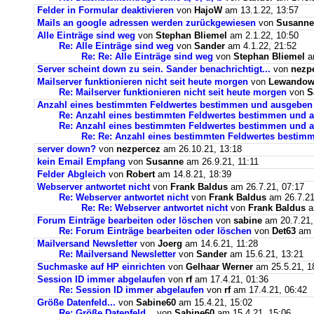
Felder in Formular deaktivieren
von
HajoW
am 13.1.22, 13:57
Mails an google adressen werden zurückgewiesen
von
Susanne
Alle Einträge sind weg
von
Stephan Bliemel
am 2.1.22, 10:50
Re: Alle Einträge sind weg
von
Sander
am 4.1.22, 21:52
Re: Re: Alle Einträge sind weg
von
Stephan Bliemel
am
Server scheint down zu sein. Sander benachrichtigt...
von
nezp
Mailserver funktionieren nicht seit heute morgen
von
Lewandows
Re: Mailserver funktionieren nicht seit heute morgen
von
S
Anzahl eines bestimmten Feldwertes bestimmen und ausgeben
Re: Anzahl eines bestimmten Feldwertes bestimmen und 
Re: Anzahl eines bestimmten Feldwertes bestimmen und a
Re: Re: Anzahl eines bestimmten Feldwertes bestim
server down?
von
nezpercez
am 26.10.21, 13:18
kein Email Empfang
von
Susanne
am 26.9.21, 11:11
Felder Abgleich
von
Robert
am 14.8.21, 18:39
Webserver antwortet nicht
von
Frank Baldus
am 26.7.21, 07:17
Re: Webserver antwortet nicht
von
Frank Baldus
am 26.7.21
Re: Re: Webserver antwortet nicht
von
Frank Baldus
a
Forum Einträge bearbeiten oder löschen
von
sabine
am 20.7.21,
Re: Forum Einträge bearbeiten oder löschen
von
Det63
am 2
Mailversand Newsletter
von
Joerg
am 14.6.21, 11:28
Re: Mailversand Newsletter
von
Sander
am 15.6.21, 13:21
Suchmaske auf HP einrichten
von
Gelhaar Werner
am 25.5.21, 1
Session ID immer abgelaufen
von
rf
am 17.4.21, 01:36
Re: Session ID immer abgelaufen
von
rf
am 17.4.21, 06:42
Größe Datenfeld...
von
Sabine60
am 15.4.21, 15:02
Re: Größe Datenfeld...
von
Sabine60
am 15.4.21, 15:06