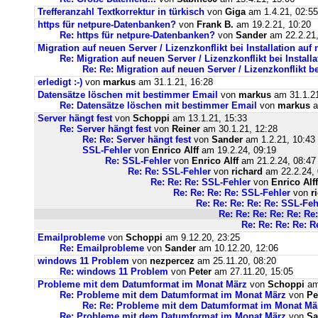
Trefferanzahl Textkorrektur in türkisch
von
Giga
am 1.4.21, 02:55
https für netpure-Datenbanken?
von
Frank B.
am 19.2.21, 10:20
Re: https für netpure-Datenbanken?
von
Sander
am 22.2.21,
Migration auf neuen Server / Lizenzkonflikt bei Installation au
Re: Migration auf neuen Server / Lizenzkonflikt bei Instal
Re: Re: Migration auf neuen Server / Lizenzkonflikt b
erledigt :-)
von
markus
am 31.1.21, 16:28
Datensätze löschen mit bestimmer Email
von
markus
am 31.1.21
Re: Datensätze löschen mit bestimmer Email
von
markus
a
Server hängt fest
von
Schoppi
am 13.1.21, 15:33
Re: Server hängt fest
von
Reiner
am 30.1.21, 12:28
Re: Re: Server hängt fest
von
Sander
am 1.2.21, 10:43
SSL-Fehler
von
Enrico Alff
am 19.2.24, 09:19
Re: SSL-Fehler
von
Enrico Alff
am 21.2.24, 08:47
Re: Re: SSL-Fehler
von
richard
am 22.2.24, 
Re: Re: Re: SSL-Fehler
von
Enrico Alff
Re: Re: Re: Re: SSL-Fehler
von
r
Re: Re: Re: Re: Re: SSL-Feh
Re: Re: Re: Re: Re: Re
Re: Re: Re: Re: R
Emailprobleme
von
Schoppi
am 9.12.20, 23:25
Re: Emailprobleme
von
Sander
am 10.12.20, 12:06
windows 11 Problem
von
nezpercez
am 25.11.20, 08:20
Re: windows 11 Problem
von
Peter
am 27.11.20, 15:05
Probleme mit dem Datumformat im Monat März
von
Schoppi
am 
Re: Probleme mit dem Datumformat im Monat März
von
Pe
Re: Re: Probleme mit dem Datumformat im Monat Mä
Re: Probleme mit dem Datumformat im Monat März
von
Sa