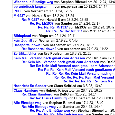
Wieder alle Einträge weg
von
Stephan Bliemel
am 30.12.24, 13:4
bp unirdisch langsam,....
von
nezpercez
am 10.12.24, 14:47
PHP8.
von
Norbert
am 17.11.24, 12:39
Mr1937
von
Harald B
am 18.2.24, 13:24
Re: Mr1937
von
Harald B
am 23.2.24, 13:58
Re: Re: Mr1937
von
Sander
am 24.2.24, 22:17
Re: Re: Re: Mr1937
von
Mr1937
am 28.2.24, 10:47
Re: Re: Re: Re: Mr1937
von
Mr1937
am 4.3.2
Bildupload
von
Ringo
am 22.1.24, 10:11
kein Zugriff
von
Wolter
am 27.9.23, 07:45
Baseportal down?
von
nezpercez
am 27.9.23, 07:27
Re: Baseportal down?
von
nezpercez
am 27.9.23, 11:22
Zertifikatfehler
von
Urs Poulsen
am 18.8.23, 21:23
Kein Mail Versand nach gmail.com Adressen
von
Det63
am 19.7.
Re: Kein Mail Versand nach gmail.com Adressen
von
Det6
Re: Re: Kein Mail Versand nach gmail.com Adressen
Re: Re: Re: Kein Mail Versand nach gmail.com 
Re: Re: Re: Re: Kein Mail Versand nach g
Re: Re: Re: Re: Re: Kein Mail Versan
Re: Re: Re: Re: Re: Re: Kein Ma
Nachricht für Sander
von
Claus Seifried
am 3.5.23, 13:42
Claus Hamburg
von
Hubert, Kriegstote
am 28.4.23, 16:27
Re: Claus Hamburg
von
Det63
am 31.5.23, 14:14
Re: Re: Claus Hamburg
von
Hubert
am 14.7.23, 08:03
Alle Einträge weg
von
Stephan Bliemel
am 17.4.23, 18:40
Re: Alle Einträge weg
von
Sander
am 20.4.23, 14:44
Re: Re: Alle Einträge weg
von
Stephan Bliemel
am 20.
Re: Re: Re: Alle Einträge weg
von
Sander
am 20.4