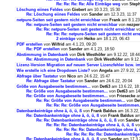
Re: Re: Re: Re: Alle Einträge weg
von
Steph
Löschung eiines Feldes
von
Giebert
am 10.3.23, 15:30
Re: Löschung eiines Feldes
von
Sander
am 12.3.23, 11:37
netpure-Seiten seit gestern nicht erreichbar
von
Frank
am 8.1.23
Re: netpure-Seiten seit gestern nicht erreichbar
von
nezper
Re: Re: netpure-Seiten seit gestern nicht erreichbar
v
Re: Re: Re: netpure-Seiten seit gestern nicht err
2 einträge
von
Heiko
am 18.1.23, 06:43
PDF erstellen
von
Wilfrid
am 4.1.23, 09:20
Re: PDF erstellen
von
Sander
am 4.1.23, 18:50
Abstimmung in Datenbank
von
Dirk Westhöfer
am 9.12.22, 18:44
Re: Abstimmung in Datenbank
von
Dirk Westhöfer
am 9.12.
Lizenz-Version Migration auf neuen Server Lizenzfehler bzw. im
Wie erstelle ich eine Dropdown Liste?
von
Angela
am 27.9.22, 2
Abfrage über Tastatur
von
Nico
am 24.6.22, 15:47
Re: Abfrage über Tastatur
von
Sander
am 24.6.22, 20:04
Größe von Ausgabeseite bestimmen...
von
Det63
am 13.6.22, 18
Re: Größe von Ausgabeseite bestimmen...
von
Det63
am 14.
Re: Größe von Ausgabeseite bestimmen...
von
Friesecke
am
Re: Re: Größe von Ausgabeseite bestimmen...
von
De
Re: Re: Re: Größe von Ausgabeseite bestimmen.
Datenbankeinträge ohne ä, ö, ü, ß
von
Frank Baldus
am 16.3.22,
Re: Datenbankeinträge ohne ä, ö, ü, ß
von
Frank Baldus
am 
Re: Re: Datenbankeinträge ohne ä, ö, ü, ß
von
Sander
Re: Re: Re: Datenbankeinträge ohne ä, ö, ü, ß
v
Re: Re: Re: Re: Datenbankeinträge ohne ä, ö
Re: Re: Re: Re: Re: Datenbankeinträge 
Re: Datenbankeinträge ohne ä, ö, ü, ß
von
Sander
am 17.3.2