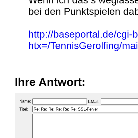
Wenn ich das s weglasse
bei den Punktspielen dabe
http://baseportal.de/cgi-
htx=/TennisGerolfing/
Ihre Antwort:
Name:
EMail:
Titel: