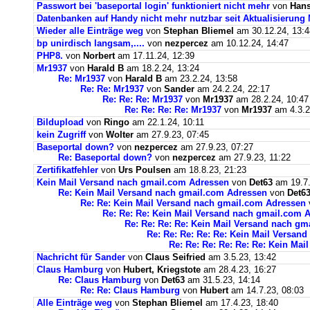
Passwort bei 'baseportal login' funktioniert nicht mehr
von
Hans
Datenbanken auf Handy nicht mehr nutzbar seit Aktualisierung
Wieder alle Einträge weg
von
Stephan Bliemel
am 30.12.24, 13:4
bp unirdisch langsam,....
von
nezpercez
am 10.12.24, 14:47
PHP8.
von
Norbert
am 17.11.24, 12:39
Mr1937
von
Harald B
am 18.2.24, 13:24
Re: Mr1937
von
Harald B
am 23.2.24, 13:58
Re: Re: Mr1937
von
Sander
am 24.2.24, 22:17
Re: Re: Re: Mr1937
von
Mr1937
am 28.2.24, 10:47
Re: Re: Re: Re: Mr1937
von
Mr1937
am 4.3.2
Bildupload
von
Ringo
am 22.1.24, 10:11
kein Zugriff
von
Wolter
am 27.9.23, 07:45
Baseportal down?
von
nezpercez
am 27.9.23, 07:27
Re: Baseportal down?
von
nezpercez
am 27.9.23, 11:22
Zertifikatfehler
von
Urs Poulsen
am 18.8.23, 21:23
Kein Mail Versand nach gmail.com Adressen
von
Det63
am 19.7.
Re: Kein Mail Versand nach gmail.com Adressen
von
Det6
Re: Re: Kein Mail Versand nach gmail.com Adressen
Re: Re: Re: Kein Mail Versand nach gmail.com 
Re: Re: Re: Re: Kein Mail Versand nach g
Re: Re: Re: Re: Re: Kein Mail Versan
Re: Re: Re: Re: Re: Re: Kein Ma
Nachricht für Sander
von
Claus Seifried
am 3.5.23, 13:42
Claus Hamburg
von
Hubert, Kriegstote
am 28.4.23, 16:27
Re: Claus Hamburg
von
Det63
am 31.5.23, 14:14
Re: Re: Claus Hamburg
von
Hubert
am 14.7.23, 08:03
Alle Einträge weg
von
Stephan Bliemel
am 17.4.23, 18:40