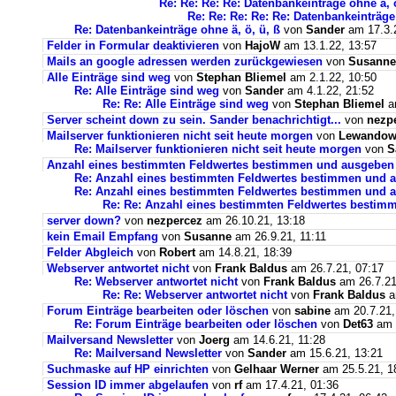
Re: Re: Re: Re: Datenbankeinträge ohne ä, ö
Re: Re: Re: Re: Re: Datenbankeinträge 
Re: Datenbankeinträge ohne ä, ö, ü, ß
von
Sander
am 17.3.2
Felder in Formular deaktivieren
von
HajoW
am 13.1.22, 13:57
Mails an google adressen werden zurückgewiesen
von
Susanne
Alle Einträge sind weg
von
Stephan Bliemel
am 2.1.22, 10:50
Re: Alle Einträge sind weg
von
Sander
am 4.1.22, 21:52
Re: Re: Alle Einträge sind weg
von
Stephan Bliemel
am
Server scheint down zu sein. Sander benachrichtigt...
von
nezp
Mailserver funktionieren nicht seit heute morgen
von
Lewandows
Re: Mailserver funktionieren nicht seit heute morgen
von
S
Anzahl eines bestimmten Feldwertes bestimmen und ausgeben
Re: Anzahl eines bestimmten Feldwertes bestimmen und 
Re: Anzahl eines bestimmten Feldwertes bestimmen und a
Re: Re: Anzahl eines bestimmten Feldwertes bestim
server down?
von
nezpercez
am 26.10.21, 13:18
kein Email Empfang
von
Susanne
am 26.9.21, 11:11
Felder Abgleich
von
Robert
am 14.8.21, 18:39
Webserver antwortet nicht
von
Frank Baldus
am 26.7.21, 07:17
Re: Webserver antwortet nicht
von
Frank Baldus
am 26.7.21
Re: Re: Webserver antwortet nicht
von
Frank Baldus
a
Forum Einträge bearbeiten oder löschen
von
sabine
am 20.7.21,
Re: Forum Einträge bearbeiten oder löschen
von
Det63
am 2
Mailversand Newsletter
von
Joerg
am 14.6.21, 11:28
Re: Mailversand Newsletter
von
Sander
am 15.6.21, 13:21
Suchmaske auf HP einrichten
von
Gelhaar Werner
am 25.5.21, 1
Session ID immer abgelaufen
von
rf
am 17.4.21, 01:36