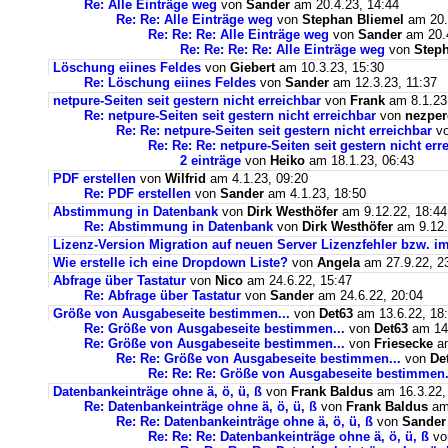
Re: Alle Einträge weg
von
Sander
am 20.4.23, 14:44
Re: Re: Alle Einträge weg
von
Stephan Bliemel
am 20.
Re: Re: Re: Alle Einträge weg
von
Sander
am 20.4
Re: Re: Re: Re: Alle Einträge weg
von
Steph
Löschung eiines Feldes
von
Giebert
am 10.3.23, 15:30
Re: Löschung eiines Feldes
von
Sander
am 12.3.23, 11:37
netpure-Seiten seit gestern nicht erreichbar
von
Frank
am 8.1.23
Re: netpure-Seiten seit gestern nicht erreichbar
von
nezper
Re: Re: netpure-Seiten seit gestern nicht erreichbar
v
Re: Re: Re: netpure-Seiten seit gestern nicht err
2 einträge
von
Heiko
am 18.1.23, 06:43
PDF erstellen
von
Wilfrid
am 4.1.23, 09:20
Re: PDF erstellen
von
Sander
am 4.1.23, 18:50
Abstimmung in Datenbank
von
Dirk Westhöfer
am 9.12.22, 18:44
Re: Abstimmung in Datenbank
von
Dirk Westhöfer
am 9.12.
Lizenz-Version Migration auf neuen Server Lizenzfehler bzw. im
Wie erstelle ich eine Dropdown Liste?
von
Angela
am 27.9.22, 2
Abfrage über Tastatur
von
Nico
am 24.6.22, 15:47
Re: Abfrage über Tastatur
von
Sander
am 24.6.22, 20:04
Größe von Ausgabeseite bestimmen...
von
Det63
am 13.6.22, 18
Re: Größe von Ausgabeseite bestimmen...
von
Det63
am 14.
Re: Größe von Ausgabeseite bestimmen...
von
Friesecke
am
Re: Re: Größe von Ausgabeseite bestimmen...
von
De
Re: Re: Re: Größe von Ausgabeseite bestimmen.
Datenbankeinträge ohne ä, ö, ü, ß
von
Frank Baldus
am 16.3.22,
Re: Datenbankeinträge ohne ä, ö, ü, ß
von
Frank Baldus
am 
Re: Re: Datenbankeinträge ohne ä, ö, ü, ß
von
Sander
Re: Re: Re: Datenbankeinträge ohne ä, ö, ü, ß
v