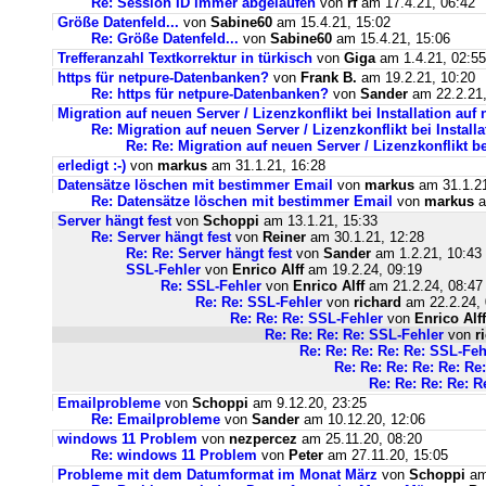
Re: Session ID immer abgelaufen
von
rf
am 17.4.21, 06:42
Größe Datenfeld...
von
Sabine60
am 15.4.21, 15:02
Re: Größe Datenfeld...
von
Sabine60
am 15.4.21, 15:06
Trefferanzahl Textkorrektur in türkisch
von
Giga
am 1.4.21, 02:55
https für netpure-Datenbanken?
von
Frank B.
am 19.2.21, 10:20
Re: https für netpure-Datenbanken?
von
Sander
am 22.2.21,
Migration auf neuen Server / Lizenzkonflikt bei Installation au
Re: Migration auf neuen Server / Lizenzkonflikt bei Instal
Re: Re: Migration auf neuen Server / Lizenzkonflikt b
erledigt :-)
von
markus
am 31.1.21, 16:28
Datensätze löschen mit bestimmer Email
von
markus
am 31.1.21
Re: Datensätze löschen mit bestimmer Email
von
markus
a
Server hängt fest
von
Schoppi
am 13.1.21, 15:33
Re: Server hängt fest
von
Reiner
am 30.1.21, 12:28
Re: Re: Server hängt fest
von
Sander
am 1.2.21, 10:43
SSL-Fehler
von
Enrico Alff
am 19.2.24, 09:19
Re: SSL-Fehler
von
Enrico Alff
am 21.2.24, 08:47
Re: Re: SSL-Fehler
von
richard
am 22.2.24, 
Re: Re: Re: SSL-Fehler
von
Enrico Alff
Re: Re: Re: Re: SSL-Fehler
von
r
Re: Re: Re: Re: Re: SSL-Feh
Re: Re: Re: Re: Re: Re
Re: Re: Re: Re: R
Emailprobleme
von
Schoppi
am 9.12.20, 23:25
Re: Emailprobleme
von
Sander
am 10.12.20, 12:06
windows 11 Problem
von
nezpercez
am 25.11.20, 08:20
Re: windows 11 Problem
von
Peter
am 27.11.20, 15:05
Probleme mit dem Datumformat im Monat März
von
Schoppi
am 