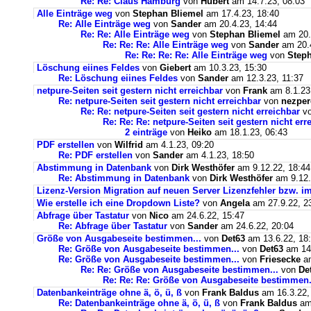
Re: Re: Claus Hamburg
von
Hubert
am 14.7.23, 08:03
Alle Einträge weg
von
Stephan Bliemel
am 17.4.23, 18:40
Re: Alle Einträge weg
von
Sander
am 20.4.23, 14:44
Re: Re: Alle Einträge weg
von
Stephan Bliemel
am 20.
Re: Re: Re: Alle Einträge weg
von
Sander
am 20.4
Re: Re: Re: Re: Alle Einträge weg
von
Steph
Löschung eiines Feldes
von
Giebert
am 10.3.23, 15:30
Re: Löschung eiines Feldes
von
Sander
am 12.3.23, 11:37
netpure-Seiten seit gestern nicht erreichbar
von
Frank
am 8.1.23
Re: netpure-Seiten seit gestern nicht erreichbar
von
nezper
Re: Re: netpure-Seiten seit gestern nicht erreichbar
v
Re: Re: Re: netpure-Seiten seit gestern nicht err
2 einträge
von
Heiko
am 18.1.23, 06:43
PDF erstellen
von
Wilfrid
am 4.1.23, 09:20
Re: PDF erstellen
von
Sander
am 4.1.23, 18:50
Abstimmung in Datenbank
von
Dirk Westhöfer
am 9.12.22, 18:44
Re: Abstimmung in Datenbank
von
Dirk Westhöfer
am 9.12.
Lizenz-Version Migration auf neuen Server Lizenzfehler bzw. im
Wie erstelle ich eine Dropdown Liste?
von
Angela
am 27.9.22, 2
Abfrage über Tastatur
von
Nico
am 24.6.22, 15:47
Re: Abfrage über Tastatur
von
Sander
am 24.6.22, 20:04
Größe von Ausgabeseite bestimmen...
von
Det63
am 13.6.22, 18
Re: Größe von Ausgabeseite bestimmen...
von
Det63
am 14.
Re: Größe von Ausgabeseite bestimmen...
von
Friesecke
am
Re: Re: Größe von Ausgabeseite bestimmen...
von
De
Re: Re: Re: Größe von Ausgabeseite bestimmen.
Datenbankeinträge ohne ä, ö, ü, ß
von
Frank Baldus
am 16.3.22,
Re: Datenbankeinträge ohne ä, ö, ü, ß
von
Frank Baldus
am 