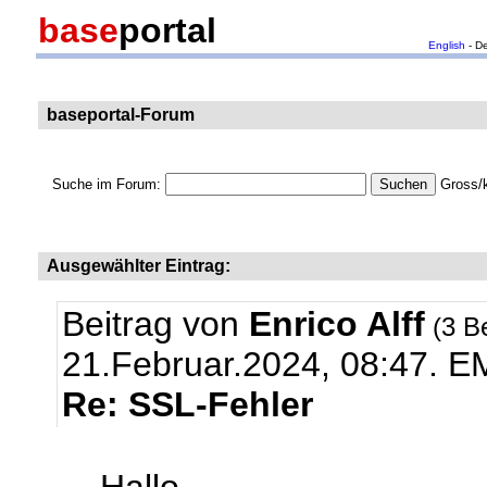
base
portal
English
- D
baseportal-Forum
Suche im Forum:
Gross/k
Ausgewählter Eintrag:
Beitrag von
Enrico Alff
(3 B
21.Februar.2024, 08:47.
EM
Re: SSL-Fehler