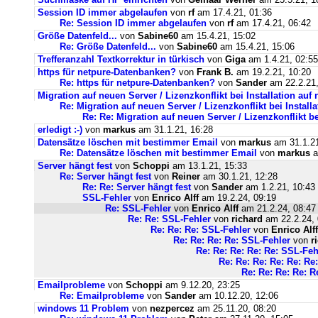
Session ID immer abgelaufen
von
rf
am 17.4.21, 01:36
Re: Session ID immer abgelaufen
von
rf
am 17.4.21, 06:42
Größe Datenfeld...
von
Sabine60
am 15.4.21, 15:02
Re: Größe Datenfeld...
von
Sabine60
am 15.4.21, 15:06
Trefferanzahl Textkorrektur in türkisch
von
Giga
am 1.4.21, 02:55
https für netpure-Datenbanken?
von
Frank B.
am 19.2.21, 10:20
Re: https für netpure-Datenbanken?
von
Sander
am 22.2.21,
Migration auf neuen Server / Lizenzkonflikt bei Installation au
Re: Migration auf neuen Server / Lizenzkonflikt bei Instal
Re: Re: Migration auf neuen Server / Lizenzkonflikt b
erledigt :-)
von
markus
am 31.1.21, 16:28
Datensätze löschen mit bestimmer Email
von
markus
am 31.1.21
Re: Datensätze löschen mit bestimmer Email
von
markus
a
Server hängt fest
von
Schoppi
am 13.1.21, 15:33
Re: Server hängt fest
von
Reiner
am 30.1.21, 12:28
Re: Re: Server hängt fest
von
Sander
am 1.2.21, 10:43
SSL-Fehler
von
Enrico Alff
am 19.2.24, 09:19
Re: SSL-Fehler
von
Enrico Alff
am 21.2.24, 08:47
Re: Re: SSL-Fehler
von
richard
am 22.2.24, 
Re: Re: Re: SSL-Fehler
von
Enrico Alff
Re: Re: Re: Re: SSL-Fehler
von
r
Re: Re: Re: Re: Re: SSL-Feh
Re: Re: Re: Re: Re: Re
Re: Re: Re: Re: R
Emailprobleme
von
Schoppi
am 9.12.20, 23:25
Re: Emailprobleme
von
Sander
am 10.12.20, 12:06
windows 11 Problem
von
nezpercez
am 25.11.20, 08:20