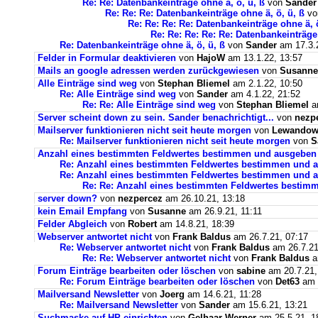
Re: Re: Datenbankeinträge ohne ä, ö, ü, ß
von
Sander
Re: Re: Re: Datenbankeinträge ohne ä, ö, ü, ß
v
Re: Re: Re: Re: Datenbankeinträge ohne ä, ö
Re: Re: Re: Re: Re: Datenbankeinträge 
Re: Datenbankeinträge ohne ä, ö, ü, ß
von
Sander
am 17.3.2
Felder in Formular deaktivieren
von
HajoW
am 13.1.22, 13:57
Mails an google adressen werden zurückgewiesen
von
Susanne
Alle Einträge sind weg
von
Stephan Bliemel
am 2.1.22, 10:50
Re: Alle Einträge sind weg
von
Sander
am 4.1.22, 21:52
Re: Re: Alle Einträge sind weg
von
Stephan Bliemel
am
Server scheint down zu sein. Sander benachrichtigt...
von
nezp
Mailserver funktionieren nicht seit heute morgen
von
Lewandows
Re: Mailserver funktionieren nicht seit heute morgen
von
S
Anzahl eines bestimmten Feldwertes bestimmen und ausgeben
Re: Anzahl eines bestimmten Feldwertes bestimmen und 
Re: Anzahl eines bestimmten Feldwertes bestimmen und a
Re: Re: Anzahl eines bestimmten Feldwertes bestim
server down?
von
nezpercez
am 26.10.21, 13:18
kein Email Empfang
von
Susanne
am 26.9.21, 11:11
Felder Abgleich
von
Robert
am 14.8.21, 18:39
Webserver antwortet nicht
von
Frank Baldus
am 26.7.21, 07:17
Re: Webserver antwortet nicht
von
Frank Baldus
am 26.7.21
Re: Re: Webserver antwortet nicht
von
Frank Baldus
a
Forum Einträge bearbeiten oder löschen
von
sabine
am 20.7.21,
Re: Forum Einträge bearbeiten oder löschen
von
Det63
am 2
Mailversand Newsletter
von
Joerg
am 14.6.21, 11:28
Re: Mailversand Newsletter
von
Sander
am 15.6.21, 13:21
Suchmaske auf HP einrichten
von
Gelhaar Werner
am 25.5.21, 1