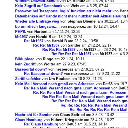
Wilhelm-Ostwald-Schule
von
Dr. Schulz
am 4.3.25, 07:44
Kein Zugriff auf Datenbank
von
Weis
am 4.3.25, 07:44
Passwort bei 'baseportal login' funktioniert nicht mehr
von
Hans
Datenbanken auf Handy nicht mehr nutzbar seit Aktualisierung
Wieder alle Einträge weg
von
Stephan Bliemel
am 30.12.24, 13:4
bp unirdisch langsam,....
von
nezpercez
am 10.12.24, 14:47
PHP8.
von
Norbert
am 17.11.24, 12:39
Mr1937
von
Harald B
am 18.2.24, 13:24
Re: Mr1937
von
Harald B
am 23.2.24, 13:58
Re: Re: Mr1937
von
Sander
am 24.2.24, 22:17
Re: Re: Re: Mr1937
von
Mr1937
am 28.2.24, 10:47
Re: Re: Re: Re: Mr1937
von
Mr1937
am 4.3.2
Bildupload
von
Ringo
am 22.1.24, 10:11
kein Zugriff
von
Wolter
am 27.9.23, 07:45
Baseportal down?
von
nezpercez
am 27.9.23, 07:27
Re: Baseportal down?
von
nezpercez
am 27.9.23, 11:22
Zertifikatfehler
von
Urs Poulsen
am 18.8.23, 21:23
Kein Mail Versand nach gmail.com Adressen
von
Det63
am 19.7.
Re: Kein Mail Versand nach gmail.com Adressen
von
Det6
Re: Re: Kein Mail Versand nach gmail.com Adressen
Re: Re: Re: Kein Mail Versand nach gmail.com 
Re: Re: Re: Re: Kein Mail Versand nach g
Re: Re: Re: Re: Re: Kein Mail Versan
Re: Re: Re: Re: Re: Re: Kein Ma
Nachricht für Sander
von
Claus Seifried
am 3.5.23, 13:42
Claus Hamburg
von
Hubert, Kriegstote
am 28.4.23, 16:27
Re: Claus Hamburg
von
Det63
am 31.5.23, 14:14