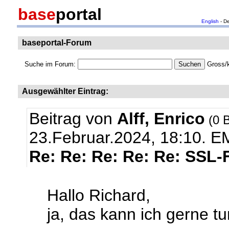
base
portal
English
- D
baseportal-Forum
Suche im Forum:
Gross/k
Ausgewählter Eintrag:
Beitrag von
Alff, Enrico
(0 B
23.Februar.2024, 18:10.
EM
Re: Re: Re: Re: Re: SSL-
Hallo Richard,
ja, das kann ich gerne tun