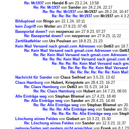
Re: Mr1937
von
Harald B
am 23.2.24, 13:58
Re: Re: Mr1937
von
Sander
am 24.2.24, 22:17
Re: Re: Re: Mr1937
von
Mr1937
am 28.2.24, 10:47
Re: Re: Re: Re: Mr1937
von
Mr1937
am 4.3.2
Bildupload
von
Ringo
am 22.1.24, 10:11
kein Zugriff
von
Wolter
am 27.9.23, 07:45
Baseportal down?
von
nezpercez
am 27.9.23, 07:27
Re: Baseportal down?
von
nezpercez
am 27.9.23, 11:22
Zertifikatfehler
von
Urs Poulsen
am 18.8.23, 21:23
Kein Mail Versand nach gmail.com Adressen
von
Det63
am 19.7.
Re: Kein Mail Versand nach gmail.com Adressen
von
Det6
Re: Re: Kein Mail Versand nach gmail.com Adressen
Re: Re: Re: Kein Mail Versand nach gmail.com 
Re: Re: Re: Re: Kein Mail Versand nach g
Re: Re: Re: Re: Re: Kein Mail Versan
Re: Re: Re: Re: Re: Re: Kein Ma
Nachricht für Sander
von
Claus Seifried
am 3.5.23, 13:42
Claus Hamburg
von
Hubert, Kriegstote
am 28.4.23, 16:27
Re: Claus Hamburg
von
Det63
am 31.5.23, 14:14
Re: Re: Claus Hamburg
von
Hubert
am 14.7.23, 08:03
Alle Einträge weg
von
Stephan Bliemel
am 17.4.23, 18:40
Re: Alle Einträge weg
von
Sander
am 20.4.23, 14:44
Re: Re: Alle Einträge weg
von
Stephan Bliemel
am 20.
Re: Re: Re: Alle Einträge weg
von
Sander
am 20.4
Re: Re: Re: Re: Alle Einträge weg
von
Steph
Löschung eiines Feldes
von
Giebert
am 10.3.23, 15:30
Re: Löschung eiines Feldes
von
Sander
am 12.3.23, 11:37
netpure-Seiten seit gestern nicht erreichbar
von
Frank
am 8.1.23